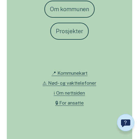
Om kommunen
Prosjekter
📍 Kommunekart
⚠️ Nød- og vakttelefoner
ℹ️ Om nettsiden
🔒 For ansatte