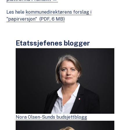
Les hele
kommunedirektørens forslag i
"papirversjon"
(PDF, 6 MB)
Etatssjefenes blogger
Nora Olsen-Sunds budsjettblogg