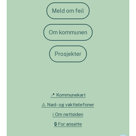
Meld om feil
Om kommunen
Prosjekter
📍 Kommunekart
⚠️ Nød- og vakttelefoner
ℹ️ Om nettsiden
🔒 For ansatte