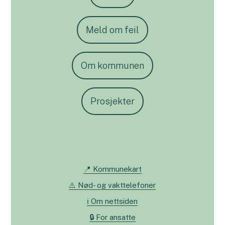
Meld om feil
Om kommunen
Prosjekter
📍 Kommunekart
⚠️ Nød- og vakttelefoner
ℹ️ Om nettsiden
🔒 For ansatte