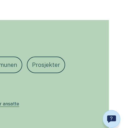
munen
Prosjekter
or ansatte