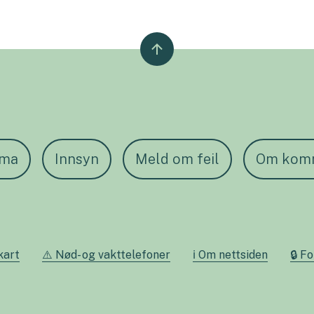
ema
Innsyn
Meld om feil
Om kom
kart
⚠️ Nød- og vakttelefoner
ℹ️ Om nettsiden
🔒 F