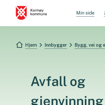
Min side
Karmøy kommune - Innbygger
Du er her:
Hjem
Innbygger
Bygg, vei og
Avfall og
gjenvinning