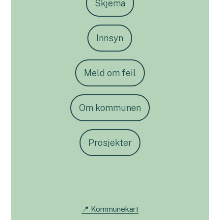
Skjema
Innsyn
Meld om feil
Om kommunen
Prosjekter
📍 Kommunekart