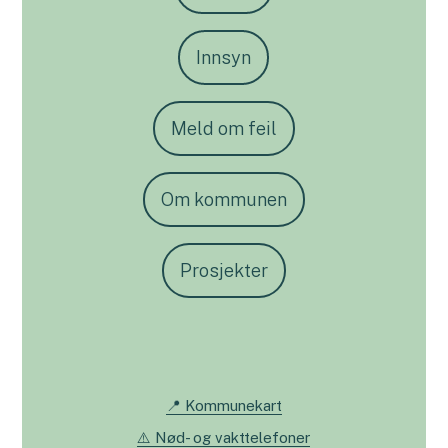
Innsyn
Meld om feil
Om kommunen
Prosjekter
📍 Kommunekart
⚠️ Nød- og vakttelefoner