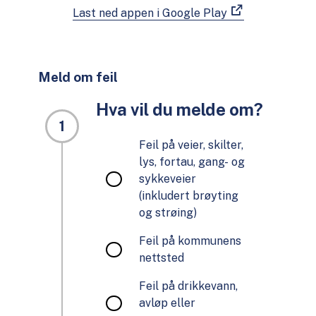
Last ned appen i Google Play
Meld om feil
Hva vil du melde om?
Steg 1 Hva vil du melde om?
Feil på veier, skilter,
lys, fortau, gang- og
sykkeveier
(inkludert brøyting
og strøing)
Feil på kommunens
nettsted
Feil på drikkevann,
avløp eller