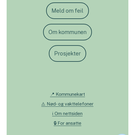
Meld om feil
Om kommunen
Prosjekter
📍 Kommunekart
⚠️ Nød- og vakttelefoner
ℹ️ Om nettsiden
🔒 For ansatte