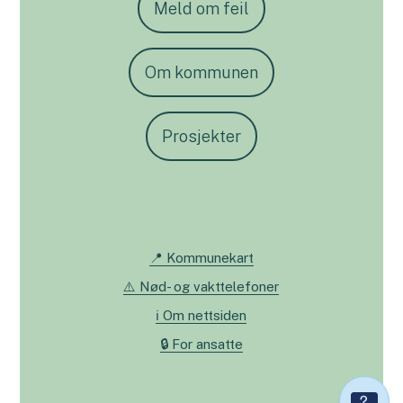
Meld om feil
Om kommunen
Prosjekter
📍 Kommunekart
⚠️ Nød- og vakttelefoner
ℹ️ Om nettsiden
🔒 For ansatte