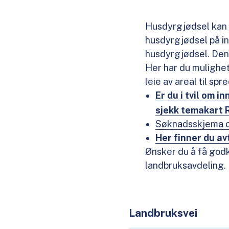
Husdyrgjødsel kan s
husdyrgjødsel på in
husdyrgjødsel. De
Her har du mulighet
leie av areal til spr
Er du i tvil om 
sjekk temakart
Søknadsskjema om
Her finner du av
Ønsker du å få god
landbruksavdeling.
Landbruksvei