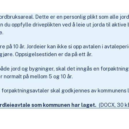
 jordbruksareal. Dette er en personlig plikt som alle jo
an du oppfylle driveplikten ved å leie ut jorda til aktiv
e.
e på 10 år. Jordeier kan ikke si opp avtalen i avtalepe
gjøre. Oppsigelsestiden er da på ett år.
både jord og bygninger, skal det inngås en forpaktning
r normalt på mellom 5 og 10 år.
g forpaktningsavtaler skal godkjennes av kommunens 
 jordleieavtale som kommunen har laget.
(DOCX, 30 k