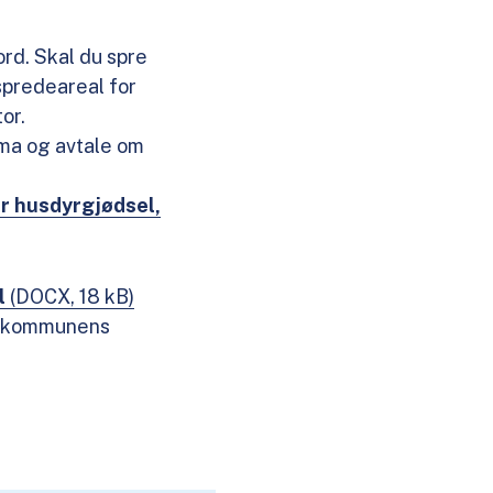
ord. Skal du spre
spredeareal for
or.
ema og avtale om
or husdyrgjødsel,
l
(DOCX, 18 kB)
ed kommunens