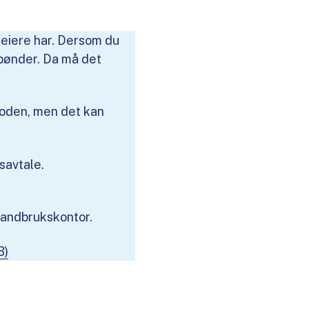
rdeiere har. Dersom du
e bønder. Da må det
rioden, men det kan
savtale.
landbrukskontor.
B)