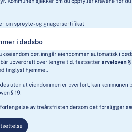
r. Kommunen sjekker om du oppfyller kravene før du 
er om sprøyte- og gnagersertifikat
mer i dødsbo
rukseiendom dør, inngår eiendommen automatisk i døds
blir uoverdratt over lengre tid, fastsetter
arveloven § 
med tinglyst hjemmel.
ides uten at eiendommen er overført, kan kommunen 
oven § 19.
forlengelse av treårsfristen dersom det foreligger s
tsettelse