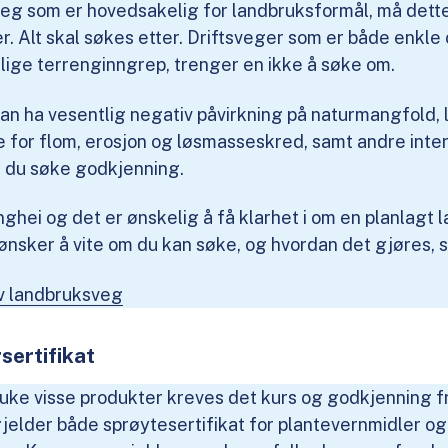
veg som er hovedsakelig for landbruksformål, må de
er. Alt skal søkes etter. Driftsveger som er både enkle
ige terrenginngrep, trenger en ikke å søke om.
 kan ha vesentlig negativ påvirkning på naturmangfold, 
fare for flom, erosjon og løsmasseskred, samt andre inte
 du søke godkjenning.
hei og det er ønskelig å få klarhet i om en planlagt
ønsker å vite om du kan søke, og hvordan det gjøres, 
av landbruksveg
sertifikat
ruke visse produkter kreves det kurs og godkjenning 
gjelder både sprøytesertifikat for plantevernmidler og