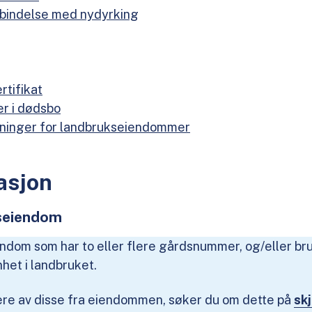
rbindelse med nydyrking
rtifikat
r i dødsbo
dninger for landbrukseiendommer
asjon
kseiendom
endom som har to eller flere gårdsnummer, og/eller b
het i landbruket.
lere av disse fra eiendommen, søker du om dette på
sk