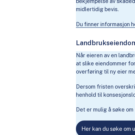
bekjempelse av skadedy
midlertidig bevis.
Du finner informasjon h
Landbrukseiendom
Når eieren av en landb
at slike eiendommer for
overføring til ny eier 
Dersom fristen overskr
henhold til konsesjonsl
Det er mulig å søke om 
Her kan du søke om u