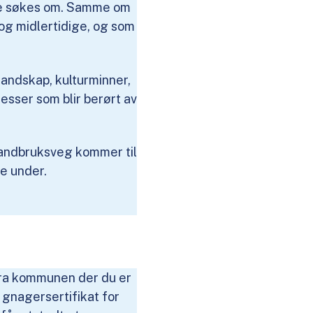
tte søkes om. Samme om
 og midlertidige, og som
landskap, kulturminner,
resser som blir berørt av
 landbruksveg kommer til
se under.
fra kommunen der du er
 gnagersertifikat for