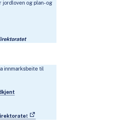
r jordloven og plan- og
irektoratet
a innmarksbeite til
dkjent
irektorate
t