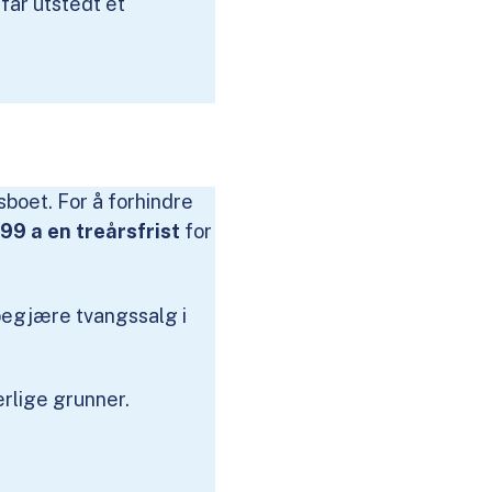
får utstedt et
boet. For å forhindre
99 a en treårsfrist
for
begjære tvangssalg i
ærlige grunner.