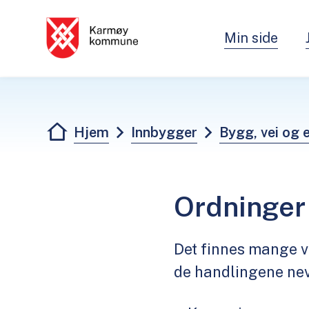
Min side
Karmøy kommune - Innbygger
Du er her:
Hjem
Innbygger
Bygg, vei og
Ordninger
Det finnes mange v
de handlingene nev