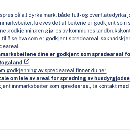
pres på all dyrka mark, både full- og overflatedyrka j
nmarksbeiter, kreves det at beitene er godkjent som 
nne godkjenningen gjøres av kommunes landbrukskont
 til å se hva som er godkjent spredeareal, søknadskj
edeareal.
innmarksbeitene dine er godkjent som spredeareal f
 Rogaland
 godkjenning av spredeareal finner du her
tale om leie av areal for spredning av husdyrgjødse
kjent innmarksbeiter som spredeareal, ta kontakt m