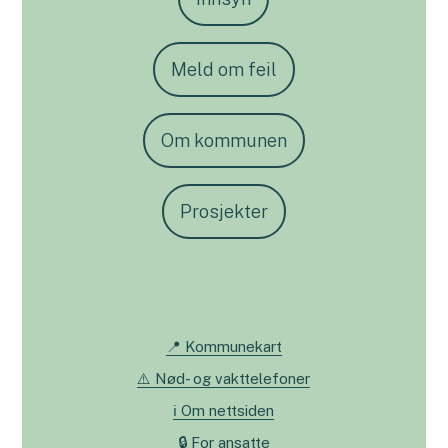
Meld om feil
Om kommunen
Prosjekter
📍 Kommunekart
⚠️ Nød- og vakttelefoner
ℹ️ Om nettsiden
🔒 For ansatte