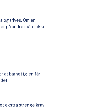
ra og trives. Om en
eller på andre måter ikke
or at barnet igjen får
idet.
det ekstra strenge krav