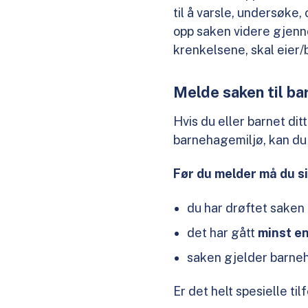
til å varsle, undersøke,
opp saken videre gjen
krenkelsene, skal eier/
Melde saken til 
Hvis du eller barnet dit
barnehagemiljø, kan d
Før du melder må du si
du har drøftet sake
det har gått
minst en
saken gjelder barne
Er det helt spesielle til