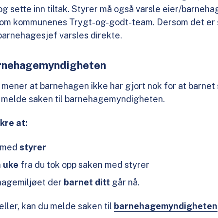
 og sette inn tiltak. Styrer må også varsle eier/barneha
nom kommunenes Trygt-og-godt-team. Dersom det er s
barnehagesjef varsles direkte.
barnehagemyndigheten
t mener at barnehagen ikke har gjort nok for at barnet 
u melde saken til barnehagemyndigheten.
kre at:
n med
styrer
 uke
fra du tok opp saken med styrer
hagemiljøet der
barnet ditt
går nå.
feller, kan du melde saken til
barnehagemyndigheten