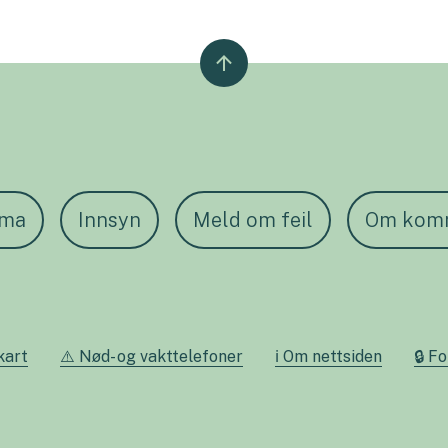
ema
Innsyn
Meld om feil
Om kom
kart
⚠️ Nød- og vakttelefoner
ℹ️ Om nettsiden
🔒 F