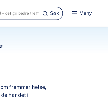
Meny
jø
ø som fremmer helse,
de har det i