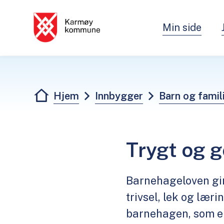
Min side
Karmøy kommune - Innbygger
Du er her:
Hjem
Innbygger
Barn og famil
Trygt og 
Barnehageloven gir 
trivsel, lek og lær
barnehagen, som e