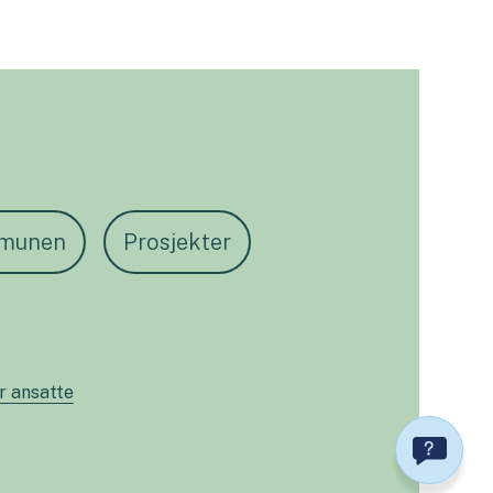
munen
Prosjekter
or ansatte