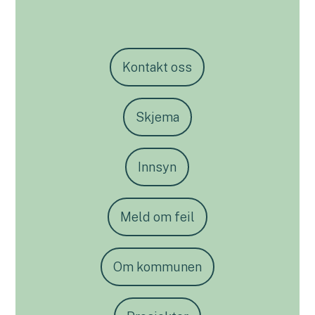
Kontakt oss
Skjema
Innsyn
Meld om feil
Om kommunen