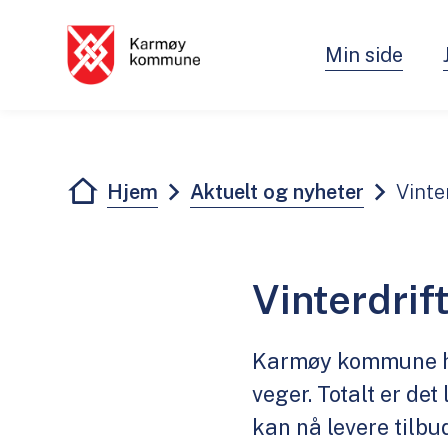
Min side
Karmøy kommune - Innbygger
Du er her:
Hjem
Aktuelt og nyheter
Vinte
Vinterdrif
Karmøy kommune ha
veger. Totalt er det
kan nå levere tilbu