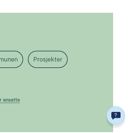
munen
Prosjekter
or ansatte