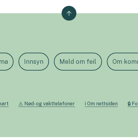
ema
Innsyn
Meld om feil
Om kom
kart
⚠️ Nød- og vakttelefoner
ℹ️ Om nettsiden
🔒 F