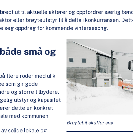
redt ut til aktuelle aktører og oppfordrer særlig bøn
aktor eller brøyteutstyr til å delta i konkurransen. Dett
re seg oppdrag for kommende vintersesong.
 både små og
r
å flere roder med ulik
oe som gir gode
dre og større tilbydere.
gelig utstyr og kapasitet
nterer dette en konkret
avtale med kommunen.
Brøytebil skuffer snø
v solide lokale og