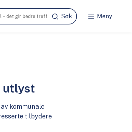
Meny
 utlyst
t av kommunale
eresserte tilbydere