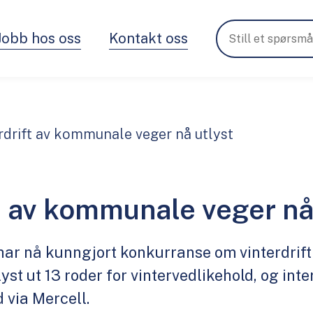
Jobb hos oss
Kontakt oss
rdrift av kommunale veger nå utlyst
t av kommunale veger nå
r nå kunngjort konkurranse om vinterdrif
 lyst ut 13 roder for vintervedlikehold, og int
d via Mercell.