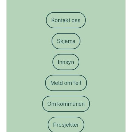
Kontakt oss
Skjema
Innsyn
Meld om feil
Om kommunen
Prosjekter