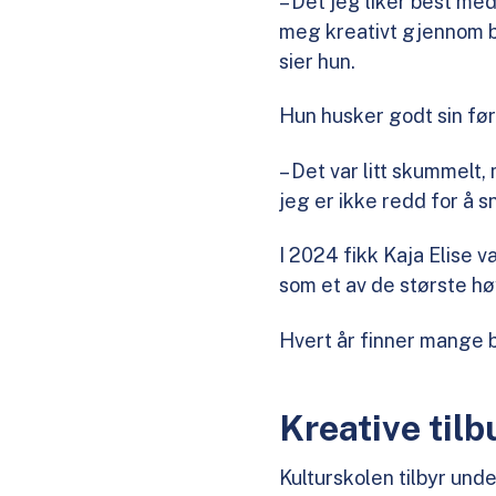
– Det jeg liker best med
meg kreativt gjennom b
sier hun.
Hun husker godt sin før
– Det var litt skummelt,
jeg er ikke redd for å s
I 2024 fikk Kaja Elise
som et av de største h
Hvert år finner mange b
Kreative til
Kulturskolen tilbyr unde