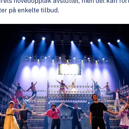
rets hovedopptak avsluttet, men det kan fort
er på enkelte tilbud.