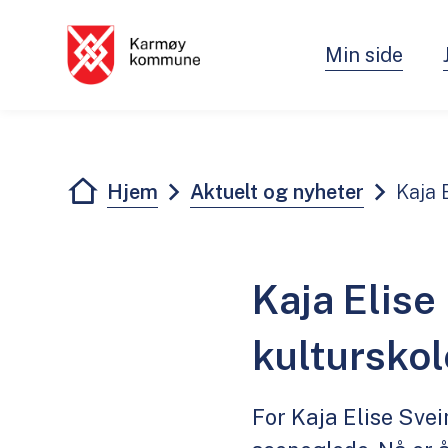
Min side
Karmøy kommune - Innbygger
Du er her:
Hjem
Aktuelt og nyheter
Kaja 
Kaja Elise
kultursko
For Kaja Elise Svei