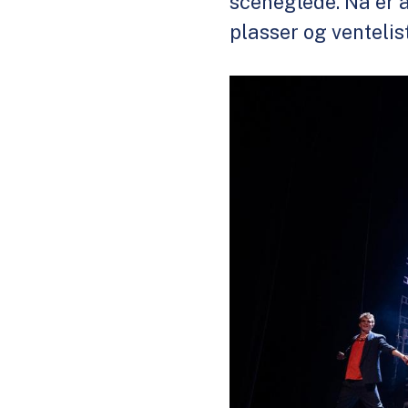
sceneglede. Nå er å
plasser og ventelist