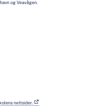
shavn og Veavågen.
kolens nettsider.