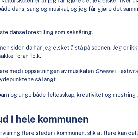
 kulturskolen er at jeg får gjøre det jeg elsker hver u
åde dans, sang og musikal, og jeg får gjøre det sa
ste danseforestilling som seksåring.
 men siden da har jeg elsket å stå på scenen. Jeg er ikk
nakke foran folk.
 være med i oppsetningen av musikalen
Grease
i Festivi
øydepunktene så langt.
arn og unge både fellesskap, kreativitet og mestring
bud i hele kommunen
rvisning flere steder i kommunen, slik at flere kan del