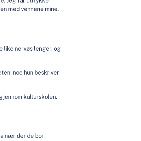
ke. Jeg får uttrykke
mmen med vennene mine,
e like nervøs lenger, og
teten, noe hun beskriver
 gjennom kulturskolen.
ta nær der de bor.