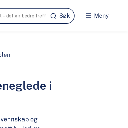
Meny
olen
eneglede i
t, vennskap og