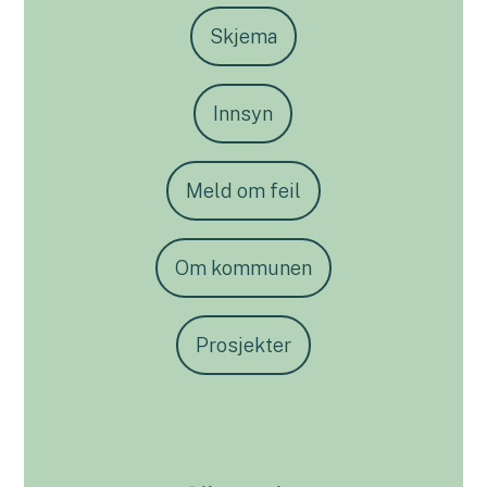
Skjema
Innsyn
Meld om feil
Om kommunen
Prosjekter