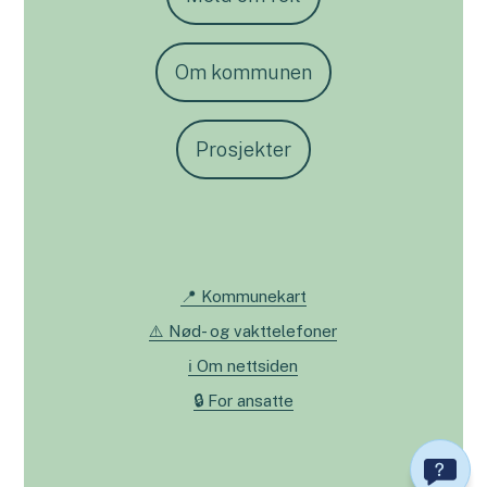
Om kommunen
Prosjekter
📍 Kommunekart
⚠️ Nød- og vakttelefoner
ℹ️ Om nettsiden
🔒 For ansatte