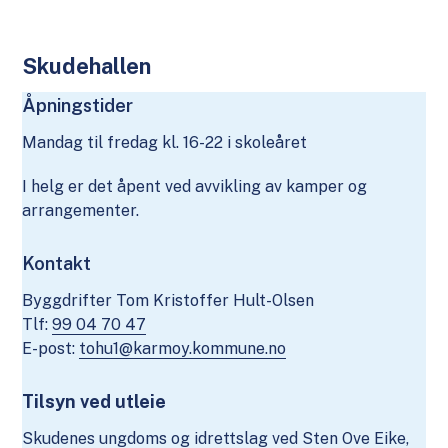
Skudehallen
Åpningstider
Mandag til fredag kl. 16-22 i skoleåret
I helg er det åpent ved avvikling av kamper og
arrangementer.
Kontakt
Byggdrifter Tom Kristoffer Hult-Olsen
Tlf:
99 04 70 47
E-post:
tohu1@karmoy.kommune.no
Tilsyn ved utleie
Skudenes ungdoms og idrettslag ved Sten Ove Eike,