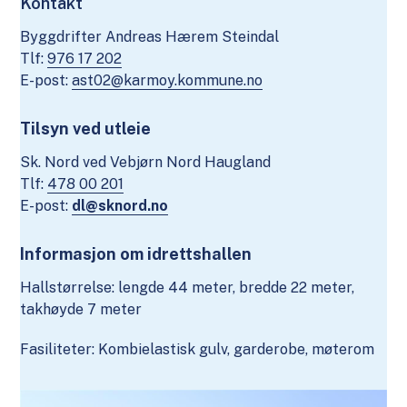
Kontakt
Byggdrifter Andreas Hærem Steindal
Tlf:
976 17 202
E-post:
ast02@karmoy.kommune.no
Tilsyn ved utleie
Sk. Nord ved Vebjørn Nord Haugland
Tlf:
478 00 201
E-post:
dl@sknord.no
Informasjon om idrettshallen
Hallstørrelse: lengde 44 meter, bredde 22 meter,
takhøyde 7 meter
Fasiliteter: Kombielastisk gulv, garderobe, møterom