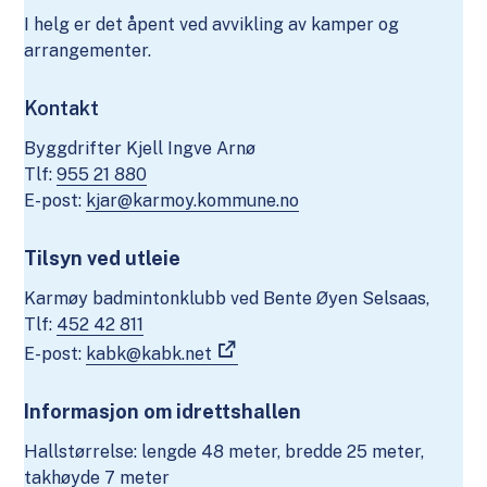
I helg er det åpent ved avvikling av kamper og
arrangementer.
Kontakt
Byggdrifter Kjell Ingve Arnø
Tlf:
955 21 880
E-post:
kjar@karmoy.kommune.no
Tilsyn ved utleie
Karmøy badmintonklubb ved Bente Øyen Selsaas,
Tlf:
452 42 811
E-post:
kabk@kabk.net
Informasjon om idrettshallen
Hallstørrelse: lengde 48 meter, bredde 25 meter,
takhøyde 7 meter