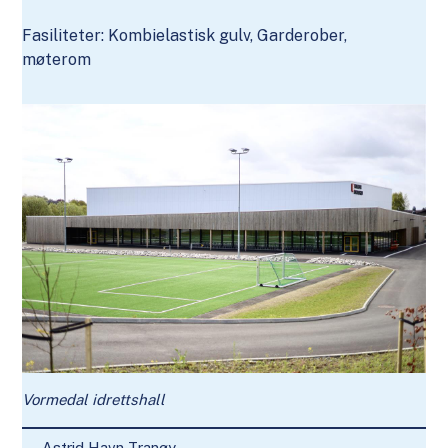
Fasiliteter: Kombielastisk gulv, Garderober,
møterom
Vormedal idrettshall
Astrid Havn Tranøy