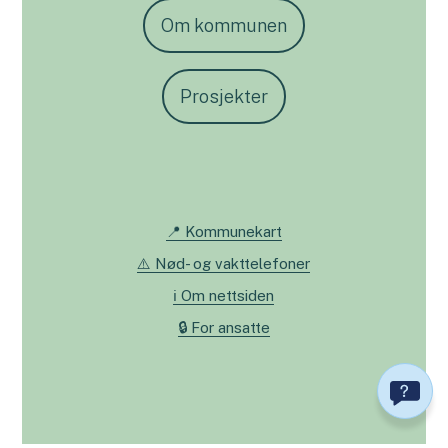
Om kommunen
Prosjekter
📍 Kommunekart
⚠️ Nød- og vakttelefoner
ℹ️ Om nettsiden
🔒 For ansatte