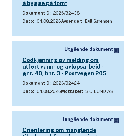
å bygge på tomt
s
u
DokumentID
2026/32438
l
Dato
04.08.2026
Avsender
Egil Sørensen
t
a
t
Utgående dokument
s
Godkjenning av melding om
i
utført vann- og avløpsarbeid -
d
gnr. 40, bnr. 3 - Postvegen 205
e
DokumentID
2026/32424
m
Dato
04.08.2026
Mottaker
S O LUND AS
e
d
s
Inngående dokument
a
Orientering om manglende
k