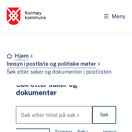
Meny
Demokrati og innflytelse
Du er her:
Hjem
Innsyn i postliste og politiske møter
Søk etter saker og dokumenter i postlisten
Søk etter saker og
dokumenter
Søk
Trenger
Søk i
Innsyn