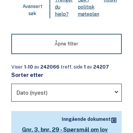
Avansert
du
politisk
søk
hjelp?
møteplan
Åpne filter
Viser
1-10
av
242066
treff, side
1
av
24207
Sorter etter
Dato (nyest)
Inngående dokument
R
e
Gnr. 3, bnr. 29 - Spørsmål om lov