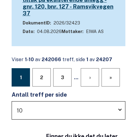
gnr. 120, bnr. 127 - Ramsvikvegen
37
DokumentID
2026/32423
Dato
04.08.2026
Mottaker
EIWA AS
Viser
1-10
av
242066
treff, side
1
av
24207
1
2
3
...
›
»
Antall treff per side
10
Finner du ikke det du leter