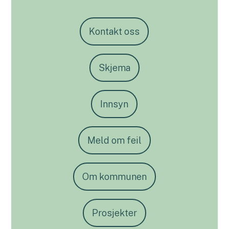
Kontakt oss
Skjema
Innsyn
Meld om feil
Om kommunen
Prosjekter