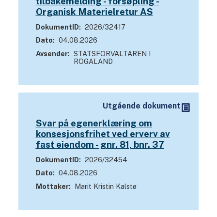
tilbakemelding - forsøpling -
e
Organisk Materielretur AS
r
DokumentID
2026/32417
o
Dato
04.08.2026
g
Avsender
STATSFORVALTAREN I
d
ROGALAND
o
k
u
Utgående dokument
m
Svar på egenerklæring om
e
konsesjonsfrihet ved erverv av
n
fast eiendom - gnr. 81, bnr. 37
t
DokumentID
2026/32454
e
Dato
04.08.2026
r
Mottaker
Marit Kristin Kalstø