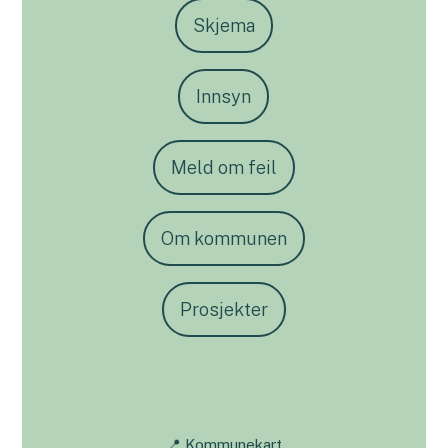
Skjema
Innsyn
Meld om feil
Om kommunen
Prosjekter
📍 Kommunekart