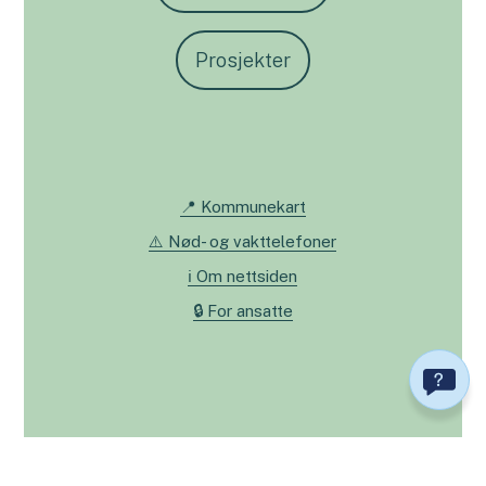
Prosjekter
📍 Kommunekart
⚠️ Nød- og vakttelefoner
ℹ️ Om nettsiden
🔒 For ansatte