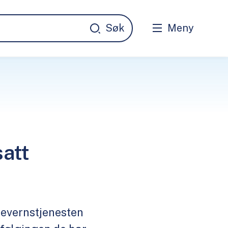
Meny
satt
nevernstjenesten