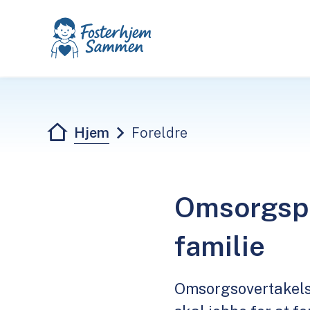
Fosterhjem - sammen
Du er her:
Hjem
Foreldre
Omsorgspak
familie
Omsorgsovertakelse