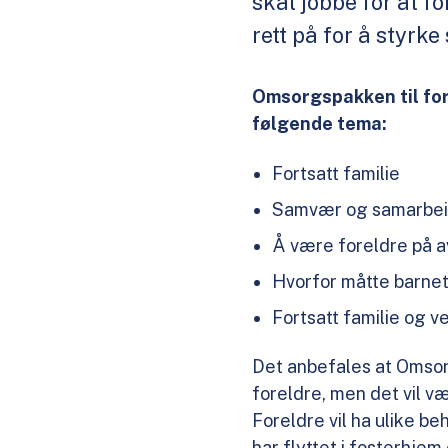
skal jobbe for at f
rett på for å styrk
Omsorgspakken til for
følgende tema:
Fortsatt familie
Samvær og samarbe
Å være foreldre på 
Hvorfor måtte barnet
Fortsatt familie og v
Det anbefales at Omsorg
foreldre, men det vil vær
Foreldre vil ha ulike be
har flyttet i fosterhje