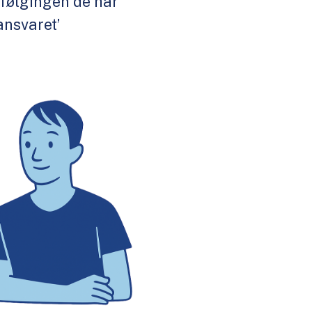
pfølgingen de har
ansvaret’