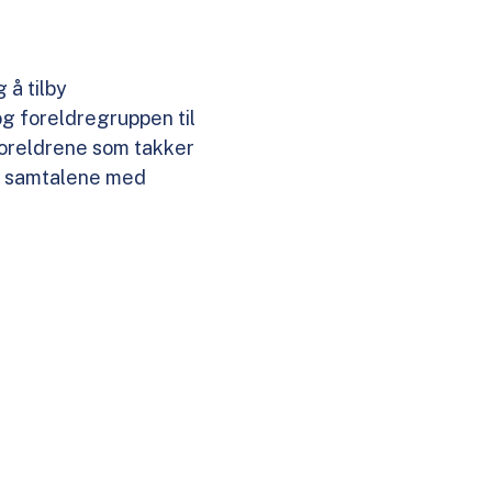
 å tilby
g foreldregruppen til
foreldrene som takker
 i samtalene med