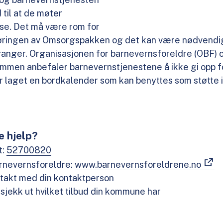
 til at de møter
ise. Det må være rom for
mføringen av Omsorgspakken og det kan være nødvendig
nger. Organisasjonen for barnevernsforeldre (OBF) o
mmen anbefaler barnevernstjenestene å ikke gi opp 
 er laget en bordkalender som kan benyttes som støtte
e hjelp?
t:
52700820
arnevernsforeldre:
www.barnevernsforeldrene.no
ntakt med din kontaktperson
sjekk ut hvilket tilbud din kommune har