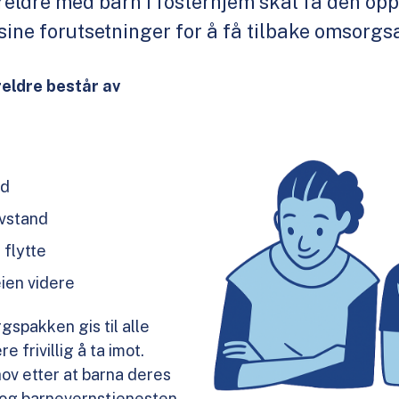
oreldre med barn i fosterhjem skal få den op
e sine forutsetninger for å få tilbake omsorgs
eldre består av
id
avstand
 flytte
eien videre
spakken gis til alle
e frivillig å ta imot.
hov etter at barna deres
m og barnevernstjenesten