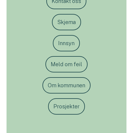
Kontakt oss
Skjema
Innsyn
Meld om feil
Om kommunen
Prosjekter