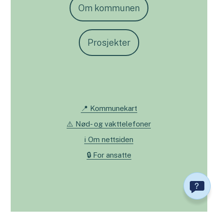
Om kommunen
Prosjekter
📍 Kommunekart
⚠️ Nød- og vakttelefoner
ℹ️ Om nettsiden
🔒 For ansatte